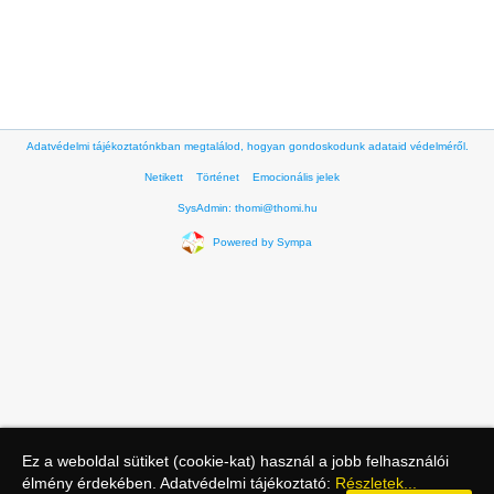
Adatvédelmi tájékoztatónkban megtalálod, hogyan gondoskodunk adataid védelméről.
Netikett
Történet
Emocionális jelek
SysAdmin: thomi@thomi.hu
Powered by Sympa
Ez a weboldal sütiket (cookie-kat) használ a jobb felhasználói
élmény érdekében. Adatvédelmi tájékoztató:
Részletek...